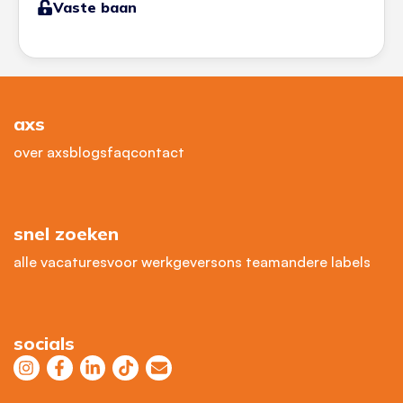
Vaste baan
axs
over axs
blogs
faq
contact
snel zoeken
alle vacatures
voor werkgevers
ons team
andere labels
socials