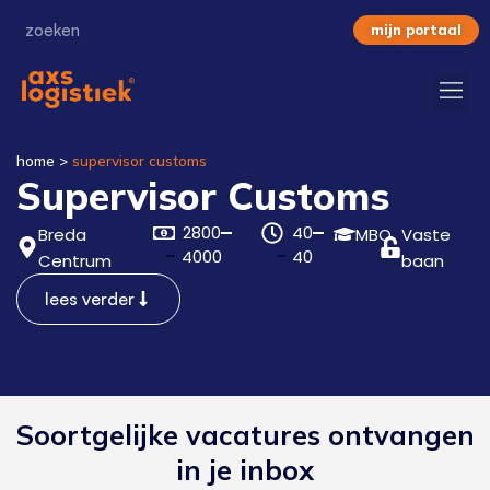
mijn portaal
home
>
supervisor customs
Supervisor Customs
2800
40
Breda
MBO
Vaste
4000
40
Centrum
baan
lees verder
Soortgelijke vacatures ontvangen
in je inbox