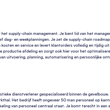
or het supply-chain management. Je bent lid van het manage
ief dag- en weekplanningen. Je zet de supply-chain roadma
 kosten en service en levert klantorders volledig en tijdig ui
 productie afdeling en zorgt ook hier voor het optimaliseren
an uitvoering, planning, automatisering en persoonlijke ont
istieke dienstverlener gespecialiseerd binnen de gevelbouw
hal. Het bedrijf heeft ongeveer 50 man personeel op kantoo
kkeling van personeel centraal staat. Je komt terecht in een 