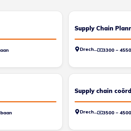
Supply Chain Plan
Drechtsteden
baan
3300 – 455
Supply chain coör
Drechtsteden
 baan
3500 – 450