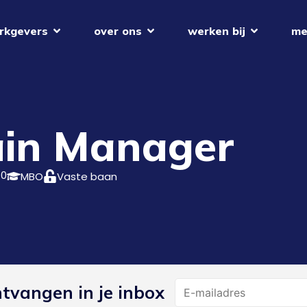
rkgevers
over ons
werken bij
me
ain Manager
40
MBO
Vaste baan
Name
ntvangen in je inbox