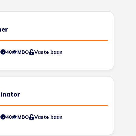
ner
0
40
MBO
Vaste baan
dinator
0
40
MBO
Vaste baan