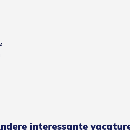
2
l
ndere interessante vacatur