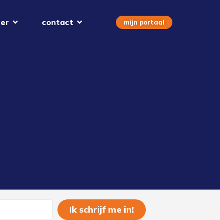
er
contact
mijn portaal