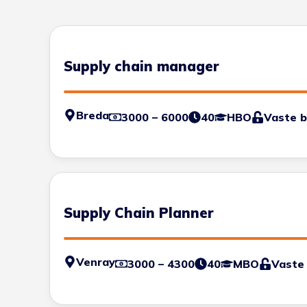
Supply chain manager
Breda
3000 – 6000
40
HBO
Vaste 
Supply Chain Planner
Venray
3000 – 4300
40
MBO
Vaste