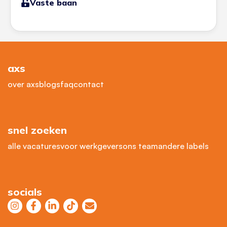
Vaste baan
axs
over axs
blogs
faq
contact
snel zoeken
alle vacatures
voor werkgevers
ons team
andere labels
socials