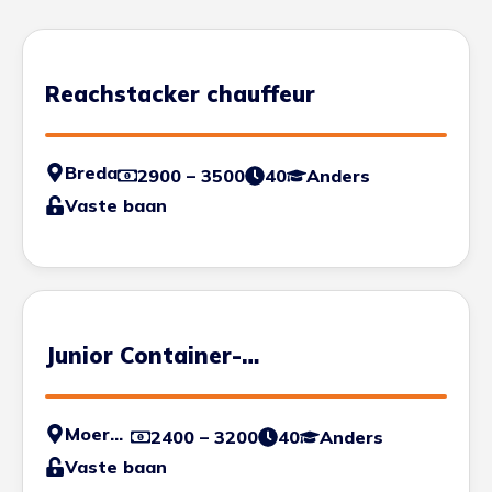
Reachstacker chauffeur
Breda
2900 – 3500
40
Anders
Vaste baan
Junior Container-
Schadecontroleur ("Junior
Estimator")
Moerdijk
2400 – 3200
40
Anders
Vaste baan