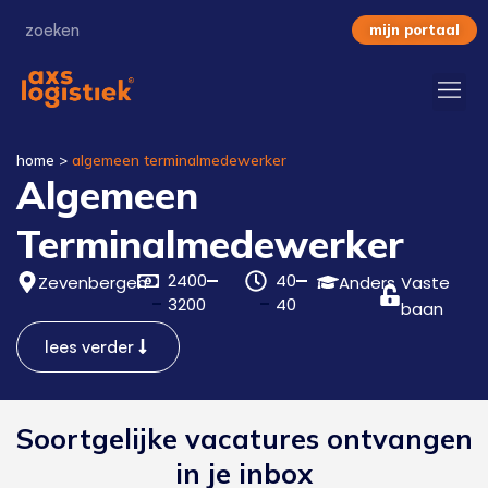
mijn portaal
home
>
algemeen terminalmedewerker
Algemeen
Terminalmedewerker
2400
40
Zevenbergen
Anders
Vaste
3200
40
baan
lees verder
Soortgelijke vacatures ontvangen
in je inbox