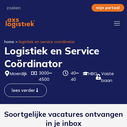
mijn portaal
home
>
logistiek en service coördinator
Logistiek en Service
Coördinator
3000
40
Moerdijk
HBO
Vaste
4500
40
baan
lees verder
Soortgelijke vacatures ontvangen
in je inbox