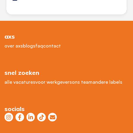
axs
over axs
blogs
faq
contact
snel zoeken
alle vacatures
voor werkgevers
ons team
andere labels
socials