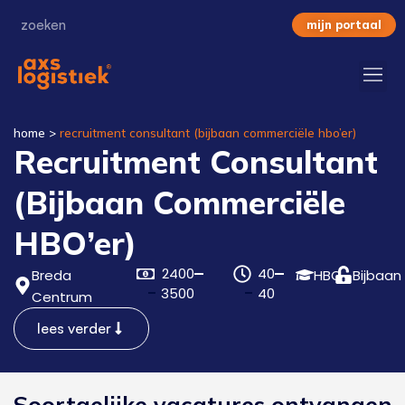
mijn portaal
home
>
recruitment consultant (bijbaan commerciële hbo’er)
Recruitment Consultant
(Bijbaan Commerciële
HBO’er)
2400
40
Breda
HBO
Bijbaan
3500
40
Centrum
lees verder
Soortgelijke vacatures ontvangen