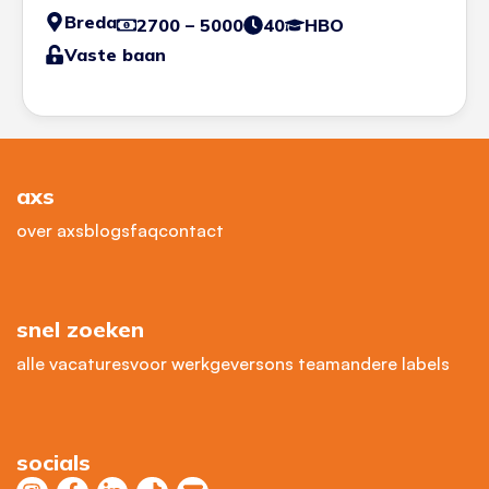
Breda
2700 – 5000
40
HBO
Vaste baan
axs
over axs
blogs
faq
contact
snel zoeken
alle vacatures
voor werkgevers
ons team
andere labels
socials