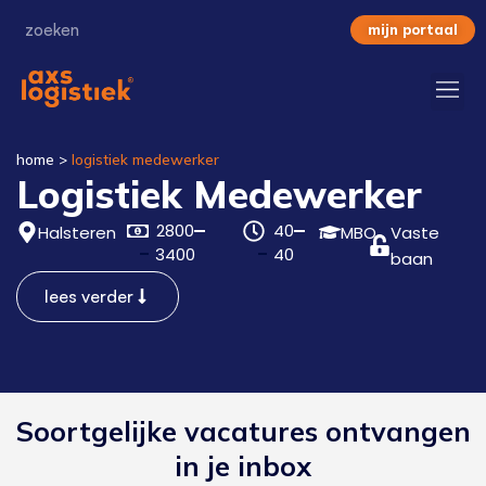
mijn portaal
home
>
logistiek medewerker
Logistiek Medewerker
2800
40
Halsteren
MBO
Vaste
3400
40
baan
lees verder
Soortgelijke vacatures ontvangen
in je inbox