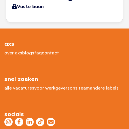
Vaste baan
axs
over axs
blogs
faq
contact
snel zoeken
alle vacatures
voor werkgevers
ons team
andere labels
socials