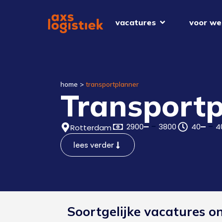
vacatures
voor we
home
>
transportplanner
Transportp
2900
3800
40
4
Rotterdam
lees verder
Soortgelijke vacatures o