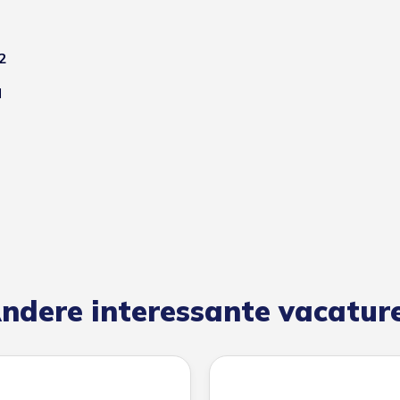
2
l
ndere interessante vacatur