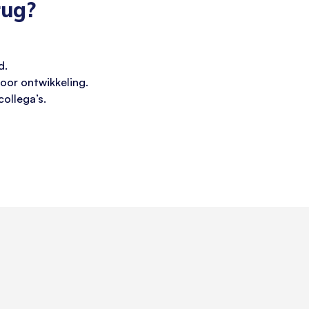
rug?
d.
oor ontwikkeling.
ollega’s.