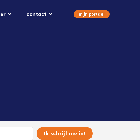
er
contact
mijn portaal