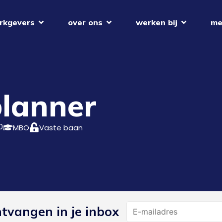
rkgevers
over ons
werken bij
me
lanner
0
MBO
Vaste baan
Name
ntvangen in je inbox