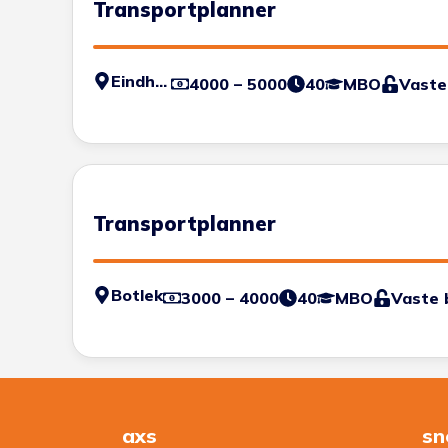
Transportplanner
Eindhoven
4000 – 5000
40
MBO
Vaste
Transportplanner
Botlek
3000 – 4000
40
MBO
Vaste 
axs
sn