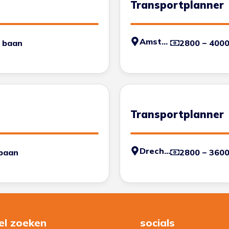
Transportplanner
Amsterdam
 baan
2800 – 400
Transportplanner
Drechtsteden
baan
2800 – 360
el zoeken
socials