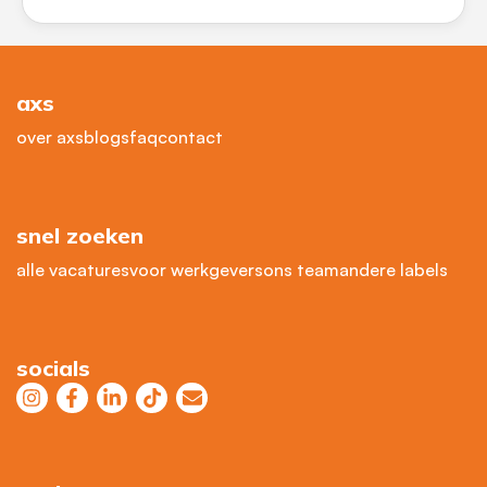
axs
over axs
blogs
faq
contact
snel zoeken
alle vacatures
voor werkgevers
ons team
andere labels
socials