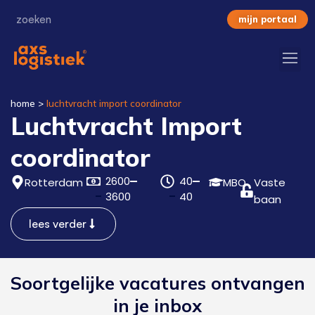
mijn portaal
home
>
luchtvracht import coordinator
Luchtvracht Import
coordinator
2600
40
Rotterdam
MBO
Vaste
3600
40
baan
lees verder
Soortgelijke vacatures ontvangen
in je inbox