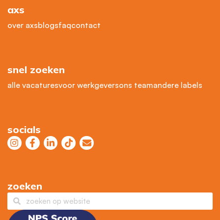
axs
over axs
blogs
faq
contact
snel zoeken
alle vacatures
voor werkgevers
ons team
andere labels
socials
zoeken