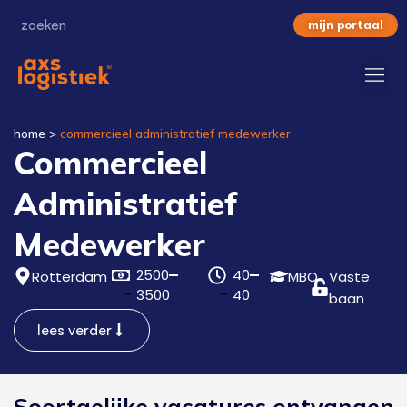
mijn portaal
home
>
commercieel administratief medewerker
Commercieel
Administratief
Medewerker
2500
40
Rotterdam
MBO
Vaste
3500
40
baan
lees verder
Soortgelijke vacatures ontvangen