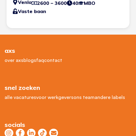
Venlo
2600 – 3600
40
MBO
Vaste baan
axs
over axs
blogs
faq
contact
snel zoeken
alle vacatures
voor werkgevers
ons team
andere labels
socials