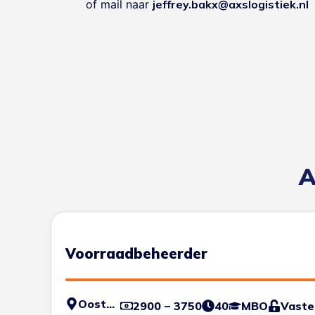
of mail naar
jeffrey.bakx@axslogistiek.nl
A
Voorraadbeheerder
Oosterhout
2900 – 3750
40
MBO
Vaste