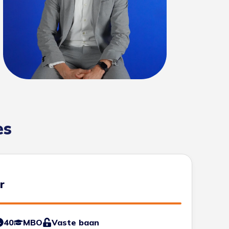
es
r
40
MBO
Vaste baan