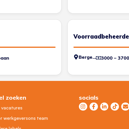
Voorraadbeheerde
Bergen op Zoom
baan
3000 – 370
el zoeken
socials
e vacatures
r werkgevers
ons team
ere labels