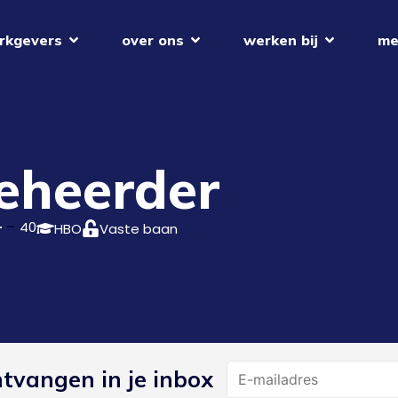
rkgevers
over ons
werken bij
me
eheerder
40
HBO
Vaste baan
Name
ntvangen in je inbox