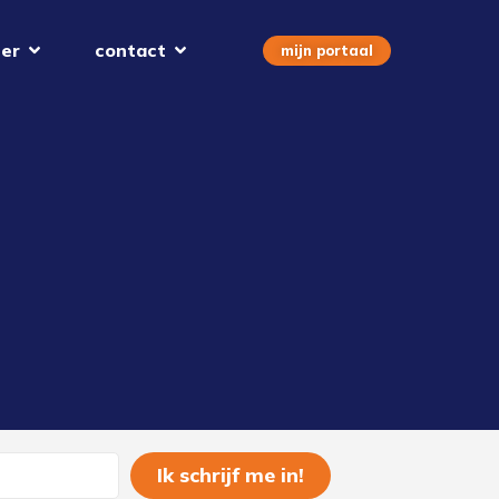
er
contact
mijn portaal