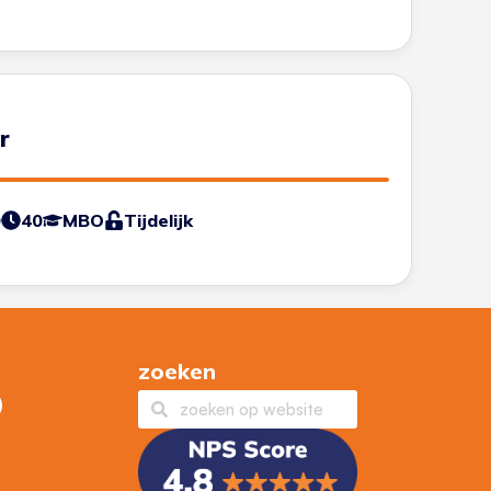
r
0
40
MBO
Tijdelijk
zoeken