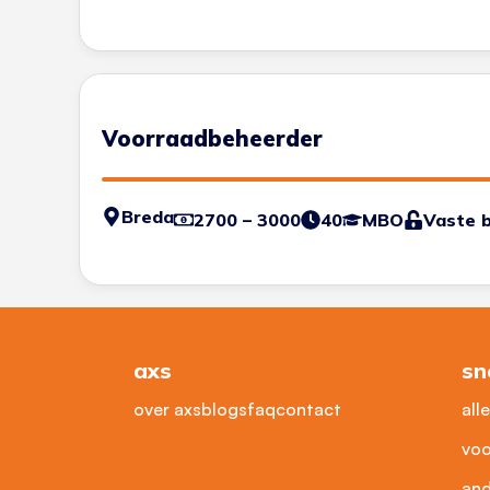
Voorraadbeheerder
Breda
2700 – 3000
40
MBO
Vaste 
axs
sn
over axs
blogs
faq
contact
all
voo
and