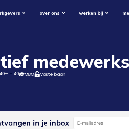
rkgevers
over ons
werken bij
me
tief medewerks
40
40
MBO
Vaste baan
Name
ntvangen in je inbox