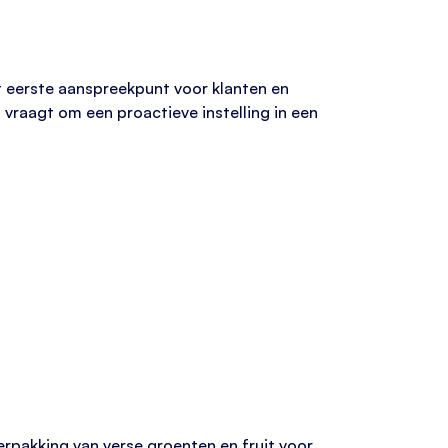
et eerste aanspreekpunt voor klanten en
n vraagt om een proactieve instelling in een
verpakking van verse groenten en fruit voor