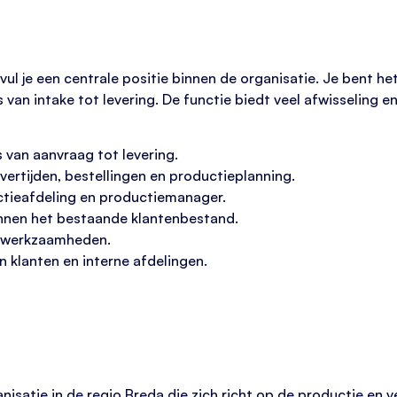
vul je een centrale positie binnen de organisatie. Je bent h
s van intake tot levering. De functie biedt veel afwisseling e
 van aanvraag tot levering.
ertijden, bestellingen en productieplanning.
ctieafdeling en productiemanager.
nnen het bestaande klantenbestand.
e werkzaamheden.
klanten en interne afdelingen.
nisatie in de regio Breda die zich richt op de productie en 