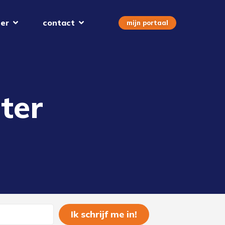
er
contact
mijn portaal
ter