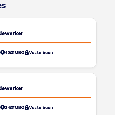
es
edewerker
0
40
MBO
Vaste baan
edewerker
0
24
MBO
Vaste baan