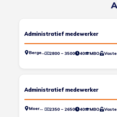
A
Administratief medewerker
Bergen op Zoom
2800 – 3500
40
MBO
Vaste
Administratief medewerker
Moerdijk
2350 – 2650
40
MBO
Vaste