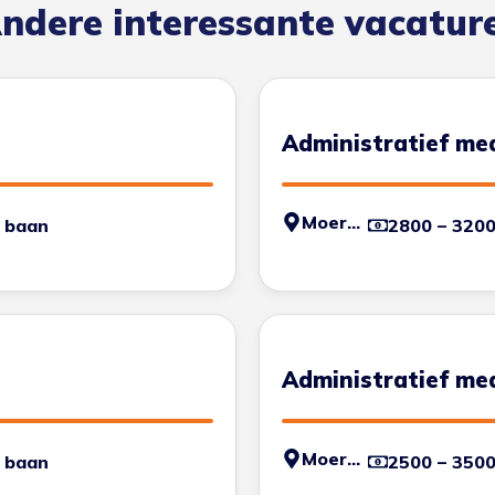
ndere interessante vacatur
Administratief m
Moerdijk
 baan
2800 – 320
Administratief m
Moerdijk
 baan
2500 – 350