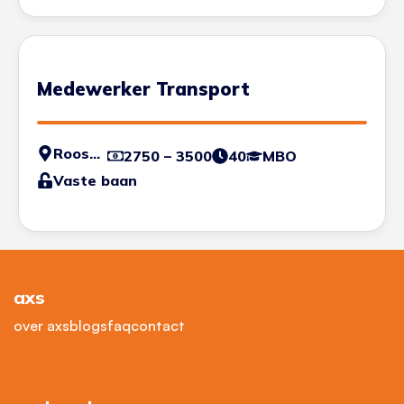
Medewerker Transport
Roosendaal
2750 – 3500
40
MBO
Vaste baan
axs
over axs
blogs
faq
contact