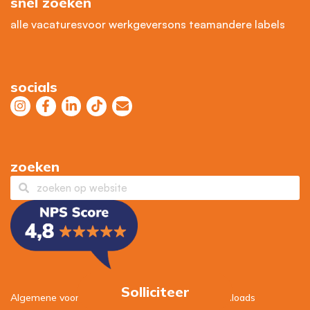
snel zoeken
alle vacatures
voor werkgevers
ons team
andere labels
socials
zoeken
Solliciteer
Algemene voorwaarden
–
Privacybeleid
–
Downloads