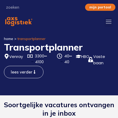
mijn portaal
home
>
transportplanner
Transportplanner
3300
40
Venray
HBO
Vaste
4100
40
baan
lees verder
Soortgelijke vacatures ontvangen
in je inbox