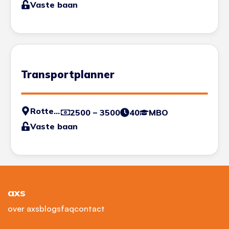
Vaste baan
Transportplanner
Rotterdam
2500 – 3500
40
MBO
Vaste baan
axs
over axs
blogs
faq
contact