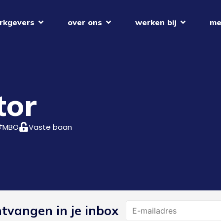
rkgevers
over ons
werken bij
me
tor
MBO
Vaste baan
Name
ntvangen in je inbox