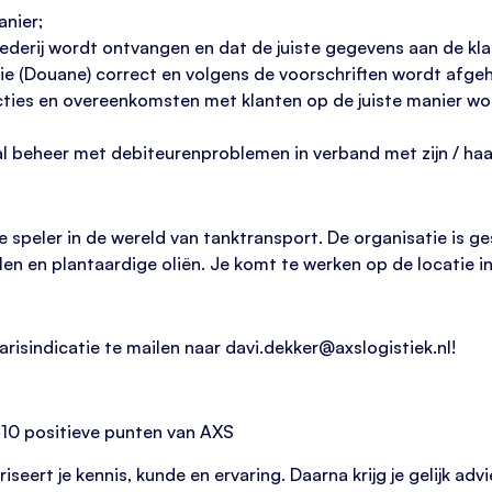
anier;
ederij wordt ontvangen en dat de juiste gegevens aan de k
e (Douane) correct en volgens de voorschriften wordt afgeh
ucties en overeenkomsten met klanten op de juiste manier 
 beheer met debiteurenproblemen in verband met zijn / haar
peler in de wereld van tanktransport. De organisatie is ges
en en plantaardige oliën. Je komt te werken op de locatie i
larisindicatie te mailen naar davi.dekker@axslogistiek.nl!
10 positieve punten van AXS
seert je kennis, kunde en ervaring. Daarna krijg je gelijk adv