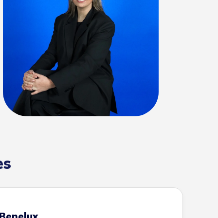
es
 Benelux