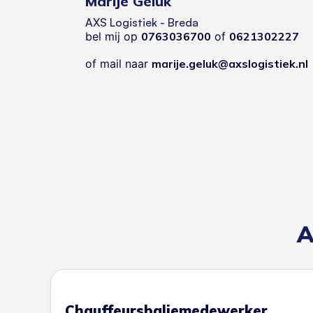
Marije Geluk
AXS Logistiek - Breda
bel mij op
0763036700
of
0621302227
of mail naar
marije.geluk@axslogistiek.nl
A
Chauffeursbaliemedewerker