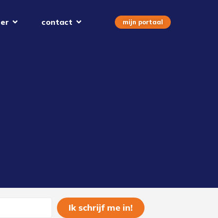
er
contact
mijn portaal