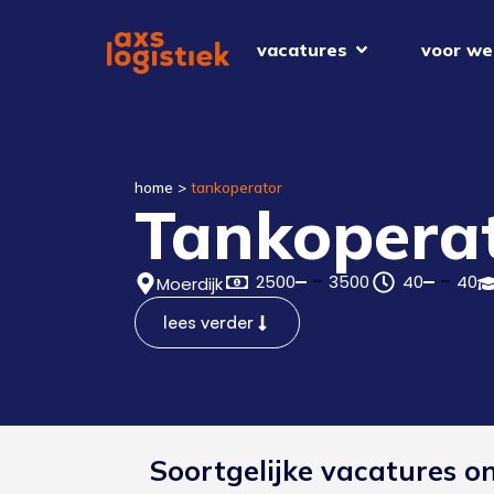
vacatures
voor we
home
>
tankoperator
Tankopera
2500
3500
40
40
Moerdijk
lees verder
Soortgelijke vacatures o