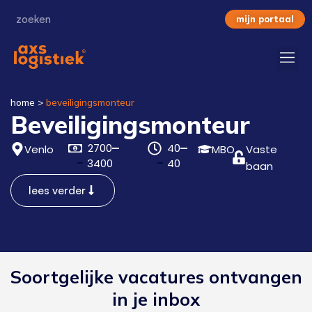
mijn portaal
home
>
beveiligingsmonteur
Beveiligingsmonteur
2700
40
Venlo
MBO
Vaste
3400
40
baan
lees verder
Soortgelijke vacatures ontvangen
in je inbox