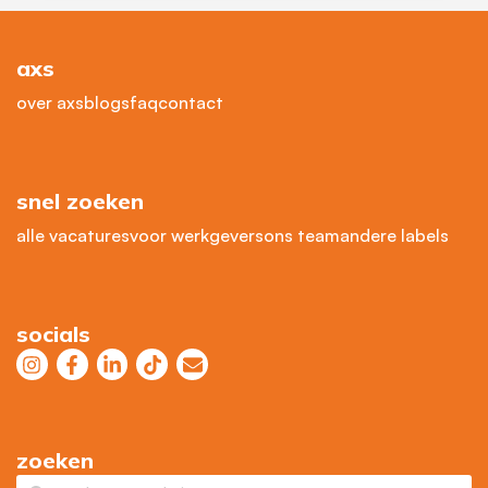
axs
over axs
blogs
faq
contact
snel zoeken
alle vacatures
voor werkgevers
ons team
andere labels
socials
zoeken