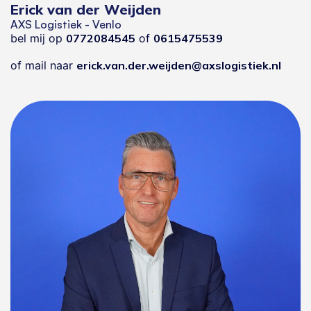
Erick van der Weijden
AXS Logistiek - Venlo
bel mij op
0772084545
of
0615475539
of mail naar
erick.van.der.weijden@axslogistiek.nl