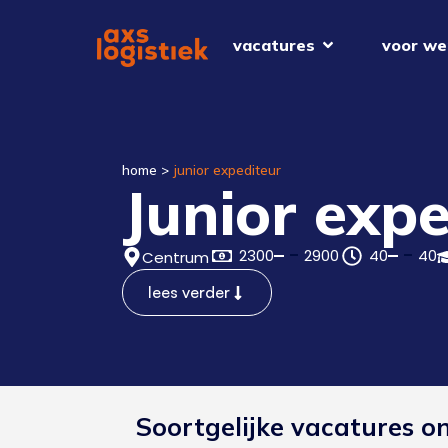
vacatures
voor we
home
>
junior expediteur
Junior expe
2300
2900
40
40
Centrum
lees verder
Soortgelijke vacatures o