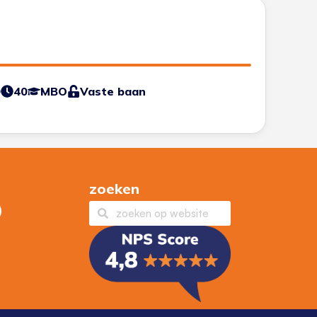
0
40
MBO
Vaste baan
zoeken