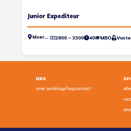
Junior Expediteur
Moerdijk
2800 – 3300
40
MBO
Vaste
axs
sn
over axs
blogs
faq
contact
all
voo
and