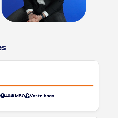
es
0
40
MBO
Vaste baan