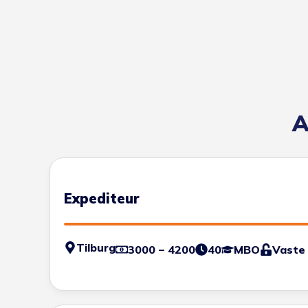
A
Expediteur
Tilburg
3000 – 4200
40
MBO
Vaste