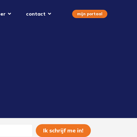
er
contact
mijn portaal