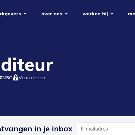
rkgevers
over ons
werken bij
me
diteur
MBO
Vaste baan
Name
ntvangen in je inbox