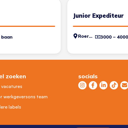
Junior Expediteur
Roermond
 baan
3000 – 400
el zoeken
socials
e vacatures
r werkgevers
ons team
ere labels