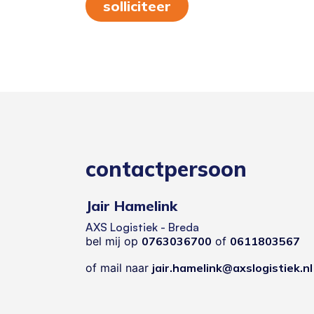
solliciteer
contactpersoon
Jair Hamelink
AXS Logistiek - Breda
bel mij op
0763036700
of
0611803567
of mail naar
jair.hamelink@axslogistiek.nl