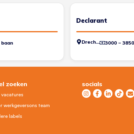
Declarant
Drechtsteden
 baan
3000 – 385
el zoeken
socials
e vacatures
r werkgevers
ons team
ere labels