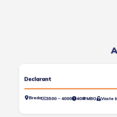
A
Declarant
Breda
3500 – 4000
40
MBO
Vaste 