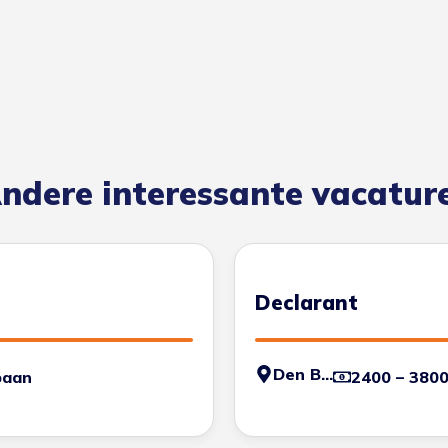
ndere interessante vacatur
Declarant
Den Bosch
baan
2400 – 380