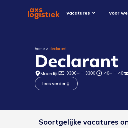
vacatures
voor we
home
>
declarant
Declarant
3300
3300
40
40
Moerdijk
lees verder
Soortgelijke vacatures o