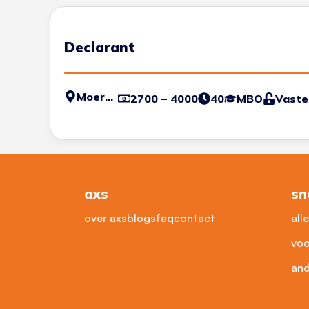
Declarant
Moerdijk
2700 – 4000
40
MBO
Vaste
axs
sn
over axs
blogs
faq
contact
all
voo
and