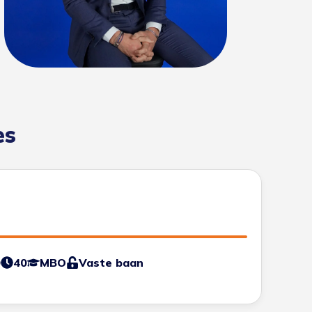
es
0
40
MBO
Vaste baan