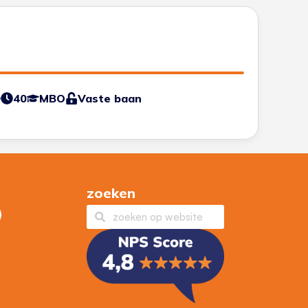
0
40
MBO
Vaste baan
zoeken