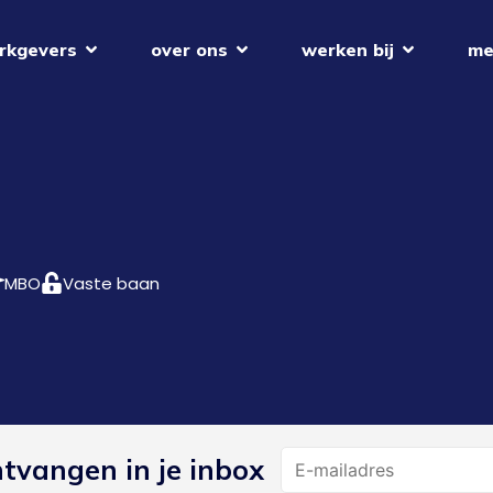
rkgevers
over ons
werken bij
me
MBO
Vaste baan
Name
ntvangen in je inbox