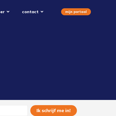
er
contact
mijn portaal