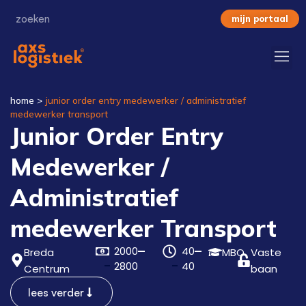
mijn portaal
home
>
junior order entry medewerker / administratief
medewerker transport
Junior Order Entry
Medewerker /
Administratief
medewerker Transport
2000
40
Breda
MBO
Vaste
2800
40
Centrum
baan
lees verder