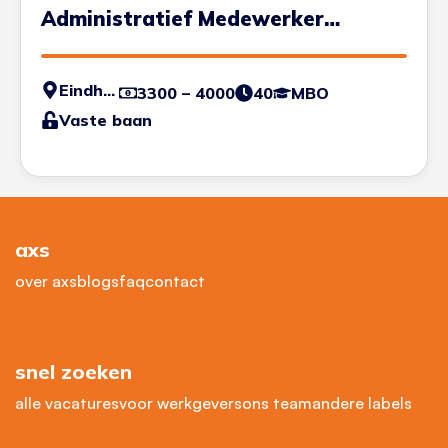
Administratief Medewerker
Transport
Eindhoven
3300 – 4000
40
MBO
Vaste baan
axs
over axs
blogs
faq
contact
snel zoeken
alle vacatures
voor werkgevers
ons team
andere labels