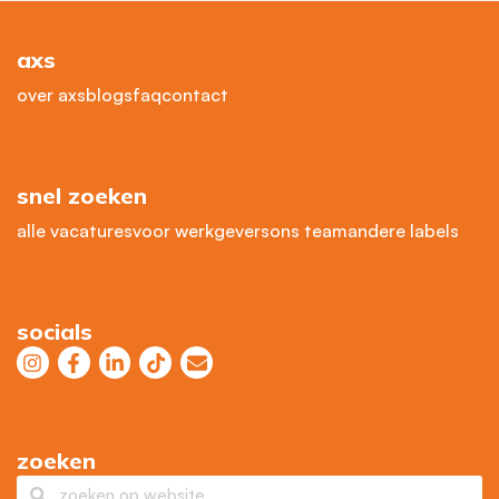
axs
over axs
blogs
faq
contact
snel zoeken
alle vacatures
voor werkgevers
ons team
andere labels
socials
zoeken