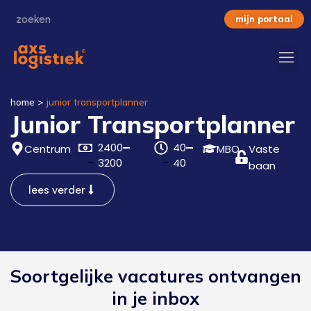
mijn portaal
home
>
junior transportplanner
Junior Transportplanner
2400
40
Centrum
MBO
Vaste
3200
40
baan
lees verder
Soortgelijke vacatures ontvangen
in je inbox