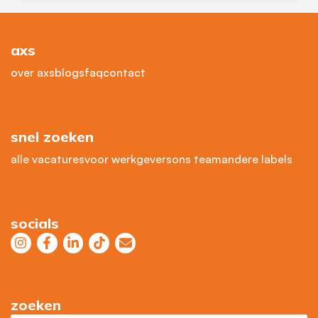
axs
over axs
blogs
faq
contact
snel zoeken
alle vacatures
voor werkgevers
ons team
andere labels
socials
zoeken