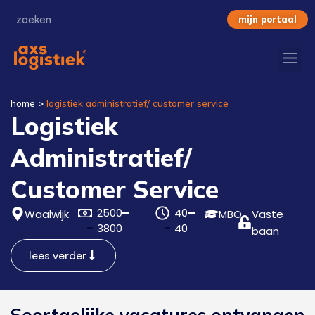
mijn portaal
home
>
logistiek administratief/ customer service
Logistiek
Administratief/
Customer Service
2500
40
Waalwijk
MBO
Vaste
3800
40
baan
lees verder
Soortgelijke vacatures ontvangen