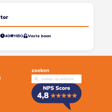
ator
0
40
HBO
Vaste baan
zoeken