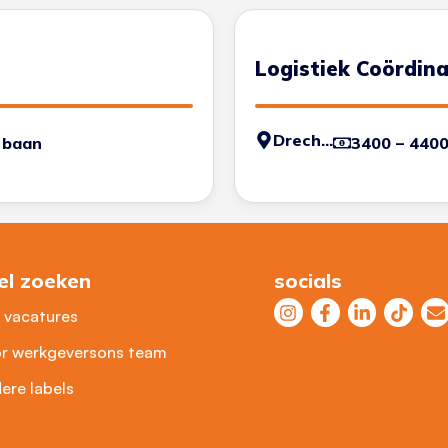
Logistiek Coördin
Drechtsteden
 baan
3400 – 440
el zoeken
socials
e vacatures
r werkgevers
ons team
ere labels