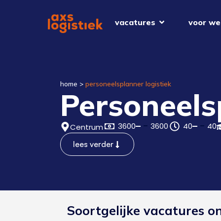
vacatures
voor we
home
>
personeelsplanner logistiek
Personeels
3600
3600
40
40
Centrum
lees verder
Soortgelijke vacatures o