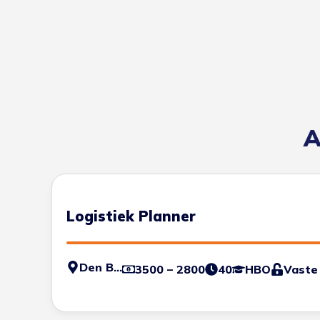
A
Logistiek Planner
Den Bosch
3500 – 2800
40
HBO
Vaste