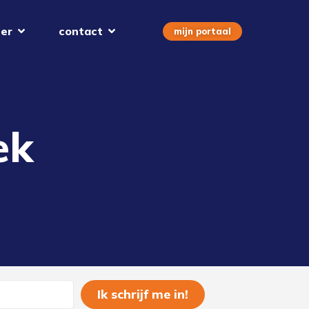
er
contact
mijn portaal
ek