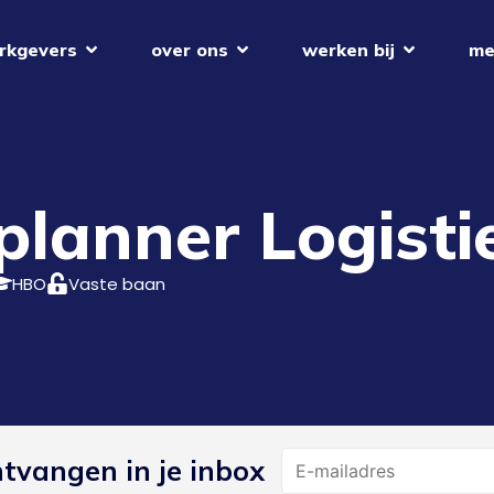
rkgevers
over ons
werken bij
me
planner Logisti
HBO
Vaste baan
Name
ntvangen in je inbox