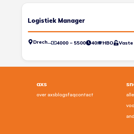
Logistiek Manager
Drechtsteden
4000 – 5500
40
HBO
Vaste
axs
sn
over axs
blogs
faq
contact
all
voo
and