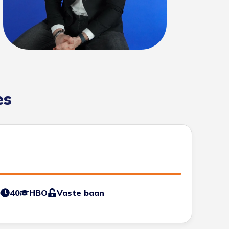
es
0
40
HBO
Vaste baan