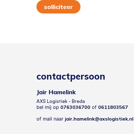
solliciteer
contactpersoon
Jair Hamelink
AXS Logistiek - Breda
bel mij op
0763036700
of
0611803567
of mail naar
jair.hamelink@axslogistiek.nl