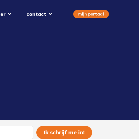
er
contact
mijn portaal