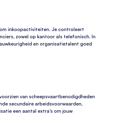
m inkoopactiviteiten. Je controleert
ers, zowel op kantoor als telefonisch. In
 nauwkeurigheid en organisatietalent goed
het voorzien van scheepsvaartbenodigdheden
ekende secundaire arbeidsvoorwaarden,
satie een aantal extra’s om jouw