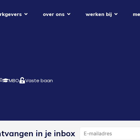
rkgevers
over ons
werken bij
me
0
MBO
Vaste baan
Name
ntvangen in je inbox