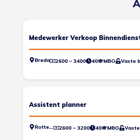
A
Medewerker Verkoop Binnendiens
Breda
2600 – 3400
40
MBO
Vaste 
Assistent planner
Rotterdam - Haven
2600 – 3200
40
MBO
Vaste