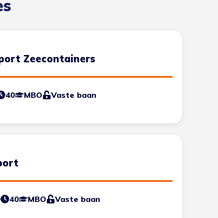
es
port Zeecontainers
40
MBO
Vaste baan
port
0
40
MBO
Vaste baan