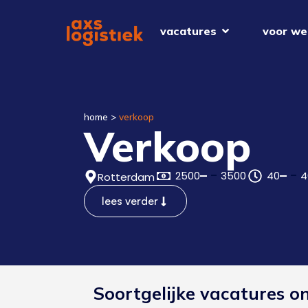
vacatures
voor we
home
>
verkoop
Verkoop
2500
3500
40
4
Rotterdam
lees verder
Soortgelijke vacatures o