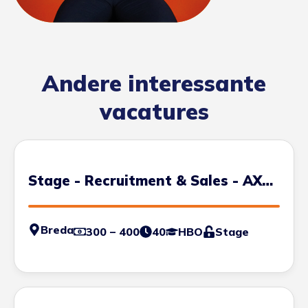
Andere interessante
vacatures
Stage - Recruitment & Sales - AXS
Breda
Breda
300 – 400
40
HBO
Stage