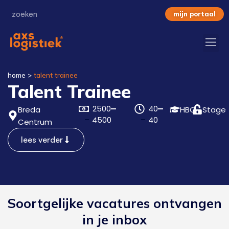
mijn portaal
home
>
talent trainee
Talent Trainee
2500
40
Breda
HBO
Stage
4500
40
Centrum
lees verder
Soortgelijke vacatures ontvangen
in je inbox