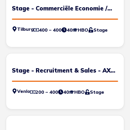
Stage - Commerciële Economie /
Sportmarketing /
Ondernemerschap
Tilburg
400 – 400
40
HBO
Stage
Stage - Recruitment & Sales - AXS
Venlo
Venlo
200 – 400
40
HBO
Stage