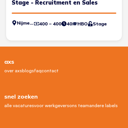
Stage - Recruitment en Sales
Nijmegen
400 – 400
40
HBO
Stage
axs
over axs
blogs
faq
contact
snel zoeken
alle vacatures
voor werkgevers
ons team
andere labels