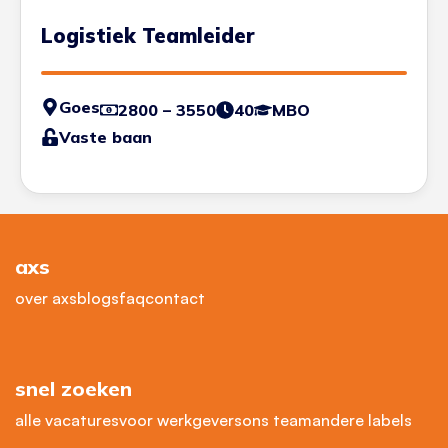
Logistiek Teamleider
Goes
2800 – 3550
40
MBO
Vaste baan
axs
over axs
blogs
faq
contact
snel zoeken
alle vacatures
voor werkgevers
ons team
andere labels