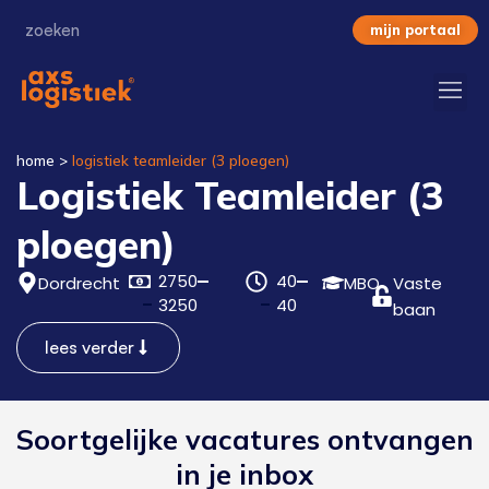
mijn portaal
home
>
logistiek teamleider (3 ploegen)
Logistiek Teamleider (3
ploegen)
2750
40
Dordrecht
MBO
Vaste
3250
40
baan
lees verder
Soortgelijke vacatures ontvangen
in je inbox