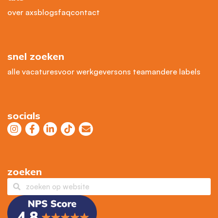
over axs
blogs
faq
contact
snel zoeken
alle vacatures
voor werkgevers
ons team
andere labels
socials
zoeken