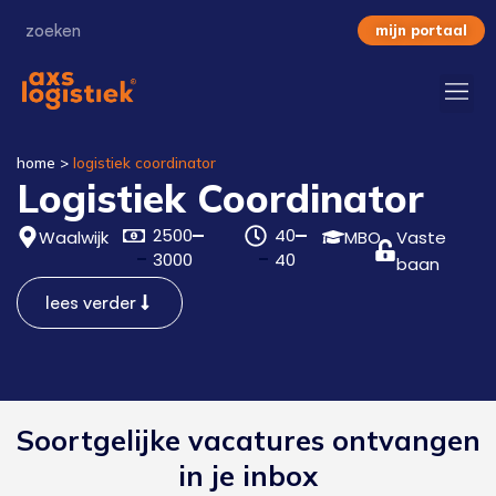
mijn portaal
home
>
logistiek coordinator
Logistiek Coordinator
2500
40
Waalwijk
MBO
Vaste
3000
40
baan
lees verder
Soortgelijke vacatures ontvangen
in je inbox