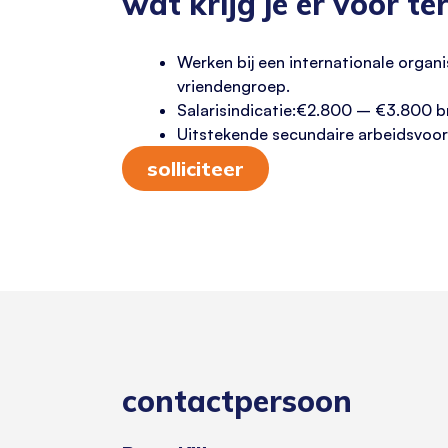
wat krijg je er voor te
Werken bij een internationale organi
vriendengroep.
Salarisindicatie:€2.800 – €3.800 br
Uitstekende secundaire arbeidsvoorw
solliciteer
contactpersoon