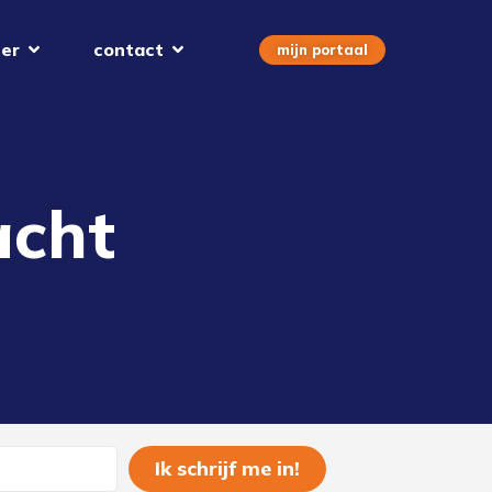
er
contact
mijn portaal
acht