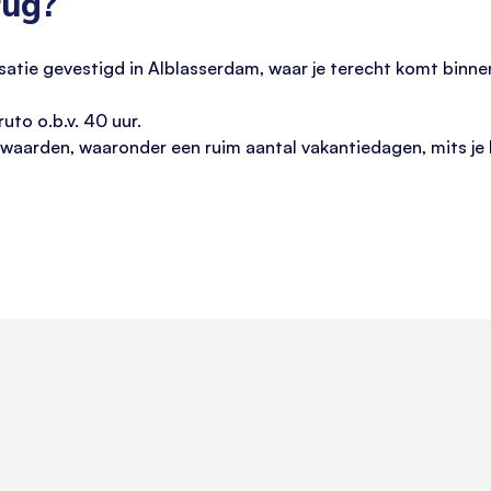
rug?
satie gevestigd in Alblasserdam, waar je terecht komt binne
uto o.b.v. 40 uur.
aarden, waaronder een ruim aantal vakantiedagen, mits je be