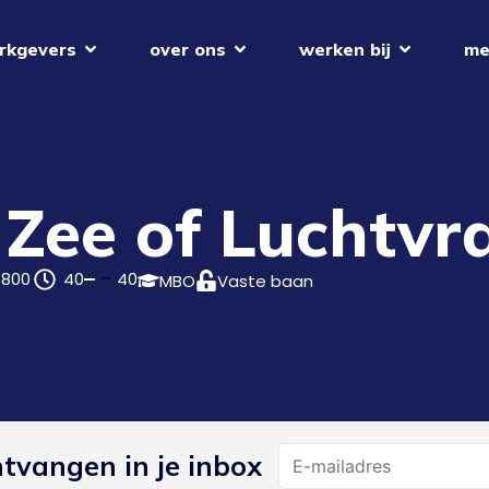
rkgevers
over ons
werken bij
me
 Zee of Luchtvr
3800
40
40
MBO
Vaste baan
Name
ntvangen in je inbox