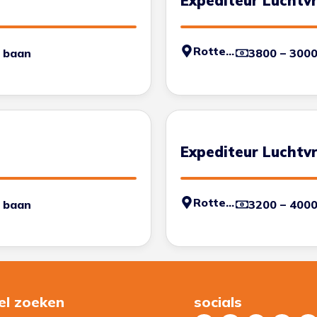
Expediteur Luchtv
Rotterdam
 baan
3800 – 300
Expediteur Luchtv
Rotterdam
 baan
3200 – 400
el zoeken
socials