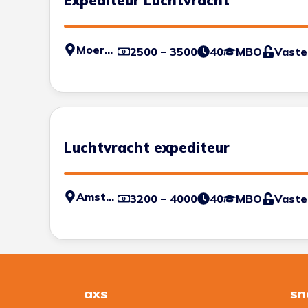
Expediteur Luchtvracht
Moerdijk
2500 – 3500
40
MBO
Vaste
Luchtvracht expediteur
Amsterdam
3200 – 4000
40
MBO
Vaste
axs
sn