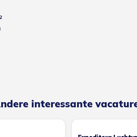
2
l
ndere interessante vacatur