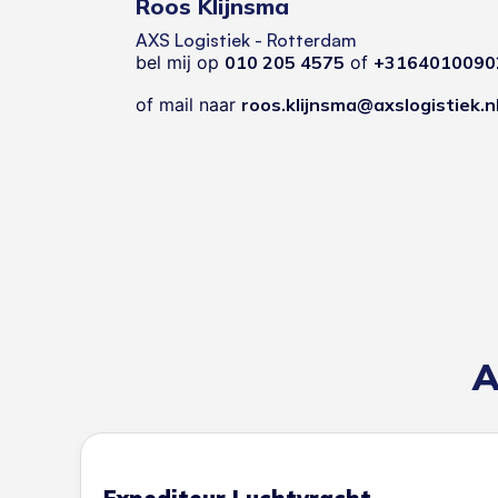
Roos Klijnsma
AXS Logistiek - Rotterdam
bel mij op
010 205 4575
of
+3164010090
of mail naar
roos.klijnsma@axslogistiek.n
A