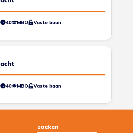
racht
0
40
MBO
Vaste baan
racht
0
40
MBO
Vaste baan
zoeken