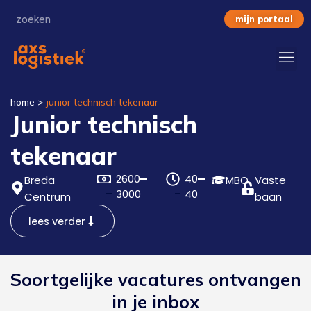
mijn portaal
home
>
junior technisch tekenaar
Junior technisch
tekenaar
2600
40
Breda
MBO
Vaste
3000
40
Centrum
baan
lees verder
Soortgelijke vacatures ontvangen
in je inbox