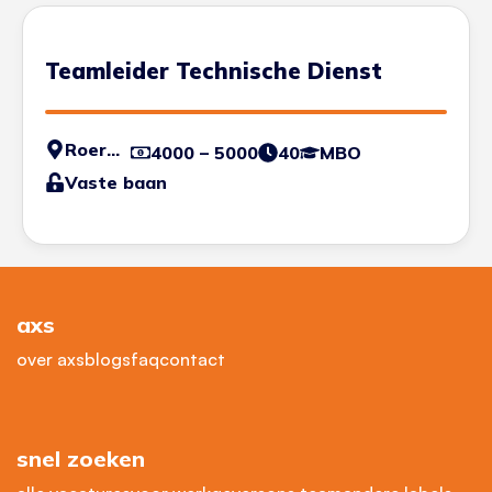
Teamleider Technische Dienst
Roermond
4000 – 5000
40
MBO
Vaste baan
axs
over axs
blogs
faq
contact
snel zoeken