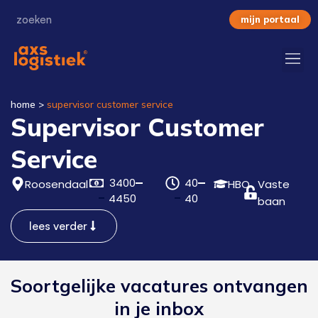
mijn portaal
home
>
supervisor customer service
Supervisor Customer
Service
3400
40
Roosendaal
HBO
Vaste
4450
40
baan
lees verder
Soortgelijke vacatures ontvangen
in je inbox