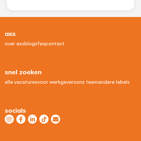
axs
over axs
blogs
faq
contact
snel zoeken
alle vacatures
voor werkgevers
ons team
andere labels
socials