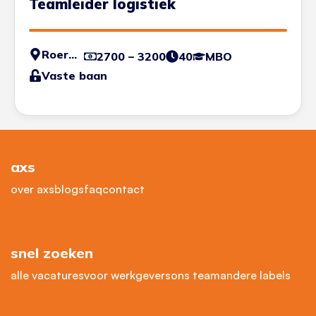
Teamleider logistiek
Roermond
2700 – 3200
40
MBO
Vaste baan
axs
over axs
blogs
faq
contact
snel zoeken
alle vacatures
voor werkgevers
ons team
andere labels