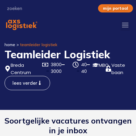
mijn portaal
home
>
teamleider logistiek
Teamleider Logistiek
3800
40
Breda
MBO
Vaste
3000
40
Centrum
baan
lees verder
Soortgelijke vacatures ontvangen
in je inbox