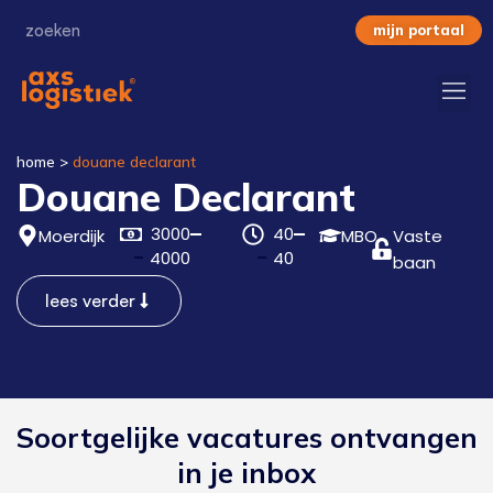
mijn portaal
home
>
douane declarant
Douane Declarant
3000
40
Moerdijk
MBO
Vaste
4000
40
baan
lees verder
Soortgelijke vacatures ontvangen
in je inbox