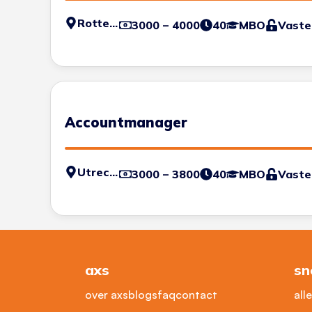
Rotterdam
3000 – 4000
40
MBO
Vaste
Accountmanager
Utrecht
3000 – 3800
40
MBO
Vaste
axs
sn
over axs
blogs
faq
contact
all