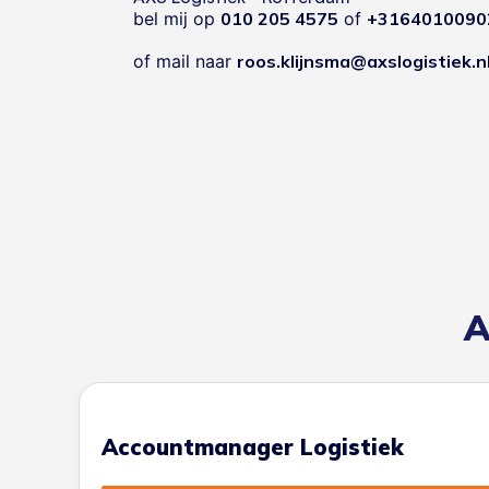
bel mij op
010 205 4575
of
+3164010090
of mail naar
roos.klijnsma@axslogistiek.n
A
Accountmanager Logistiek