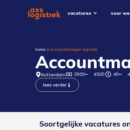
vacatures
voor we
home
>
accountmanager logistiek
Accountma
3500
4500
40
Rotterdam
lees verder
Soortgelijke vacatures o