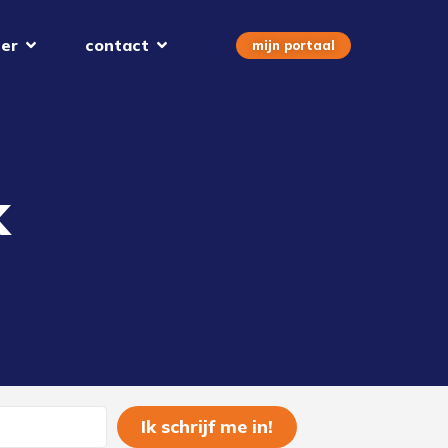
er
contact
mijn portaal
k