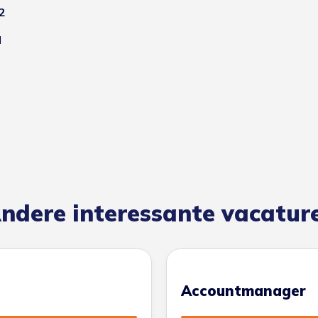
2
l
ndere interessante vacatur
Accountmanager