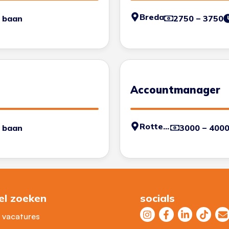
Breda
 baan
2750 – 3750
Accountmanager
Rotterdam
 baan
3000 – 400
el zoeken
socials
e vacatures