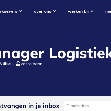
rkgevers
over ons
werken bij
me
nager Logistie
40
MBO
Vaste baan
Name
ntvangen in je inbox