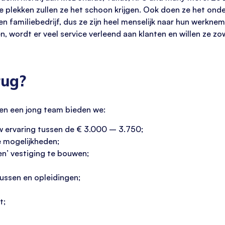
ste plekken zullen ze het schoon krijgen. Ook doen ze het o
een familiebedrijf, dus ze zijn heel menselijk naar hun werkn
en, wordt er veel service verleend aan klanten en willen ze zo
rug?
en een jong team bieden we:
uw ervaring tussen de € 3.000 – 3.750;
e mogelijkheden;
en’ vestiging te bouwen;
sussen en opleidingen;
t;