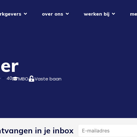
rkgevers
over ons
werken bij
me
der
40
MBO
Vaste baan
Name
ntvangen in je inbox