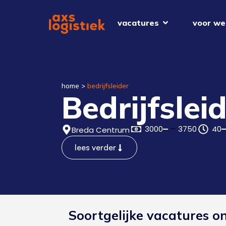
vacatures
voor we
home
>
bedrijfsleider
Bedrijfslei
3000
3750
40
Breda Centrum
lees verder
Soortgelijke vacatures o