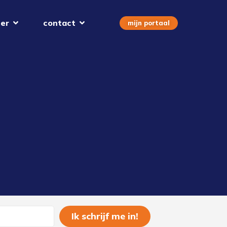
er
contact
mijn portaal