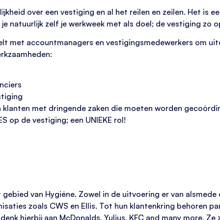
ijkheid over een vestiging en al het reilen en zeilen. Het is
 je natuurlijk zelf je werkweek met als doel; de vestiging zo 
lt met accountmanagers en vestigingsmedewerkers om uitei
werkzaamheden:
nciers
stiging
n klanten met dringende zaken die moeten worden gecoördi
ES op de vestiging; een UNIEKE rol!
het gebied van Hygiëne. Zowel in de uitvoering er van alsmede 
isaties zoals CWS en Ellis. Tot hun klantenkring behoren par
nk hierbij aan McDonalds, Yulius, KFC and many more. Ze zij