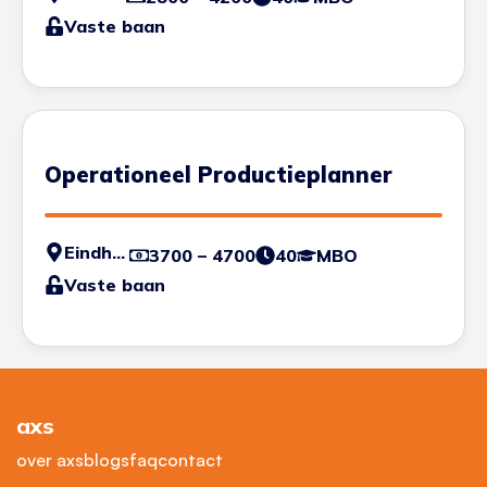
Vaste baan
Operationeel Productieplanner
Eindhoven
3700 – 4700
40
MBO
Vaste baan
axs
over axs
blogs
faq
contact