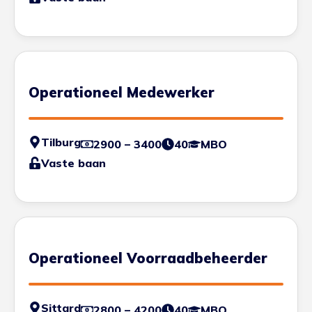
Operationeel Medewerker
Tilburg
2900 – 3400
40
MBO
Vaste baan
Operationeel Voorraadbeheerder
Sittard
2800 – 4200
40
MBO