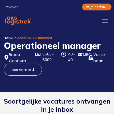
mijn portaal
home
>
operationeel manager
Operationeel manager
3500
40
Breda
MBO
Vaste
5000
40
Centrum
baan
lees verder
Soortgelijke vacatures ontvangen
in je inbox