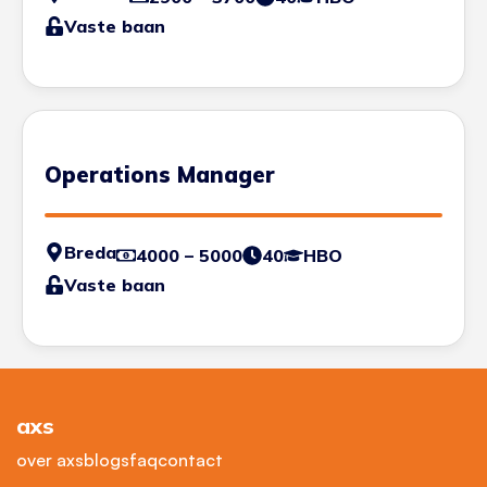
Vaste baan
Operations Manager
Breda
4000 – 5000
40
HBO
Vaste baan
axs
over axs
blogs
faq
contact