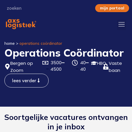
mijn portaal
home
>
operations coördinator
Operations Coördinator
3500
40
Bergen op
HBO
Vaste
4500
40
Zoom
baan
lees verder
Soortgelijke vacatures ontvangen
in je inbox