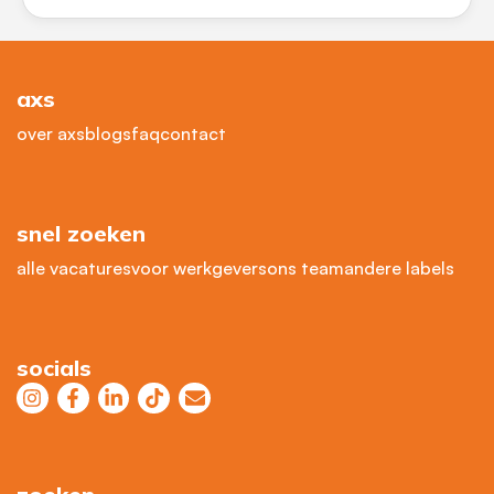
axs
over axs
blogs
faq
contact
snel zoeken
alle vacatures
voor werkgevers
ons team
andere labels
socials