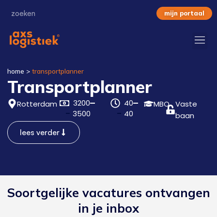
mijn portaal
home
>
transportplanner
Transportplanner
3200
40
Rotterdam
MBO
Vaste
3500
40
baan
lees verder
Soortgelijke vacatures ontvangen
in je inbox