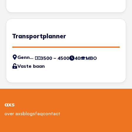
Transportplanner
Gennep
3500 – 4500
40
MBO
Vaste baan
axs
over axs
blogs
faq
contact