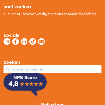
snel zoeken
alle vacatures
voor werkgevers
ons team
andere labels
socials
zoeken
Solliciteer