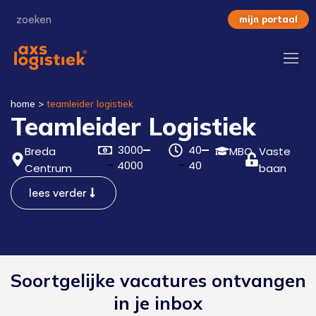
mijn portaal
home
>
teamleider logistiek
Teamleider Logistiek
3000
40
Breda
MBO
Vaste
4000
40
Centrum
baan
lees verder
Soortgelijke vacatures ontvangen
in je inbox