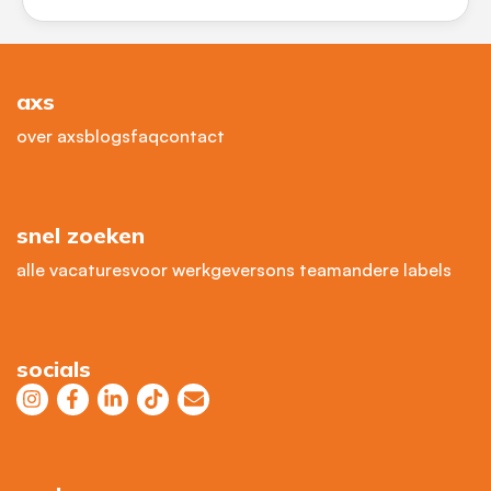
axs
over axs
blogs
faq
contact
snel zoeken
alle vacatures
voor werkgevers
ons team
andere labels
socials