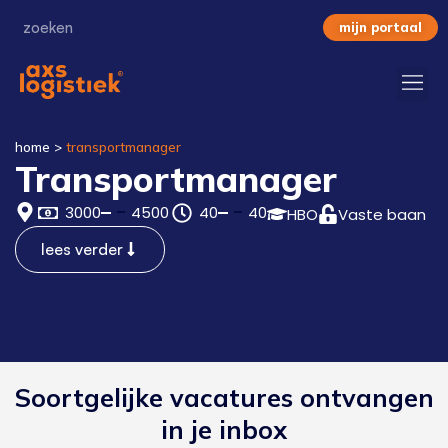
mijn portaal
home
>
transportmanager
Transportmanager
3000
4500
40
40
HBO
Vaste baan
lees verder
Soortgelijke vacatures ontvangen
in je inbox