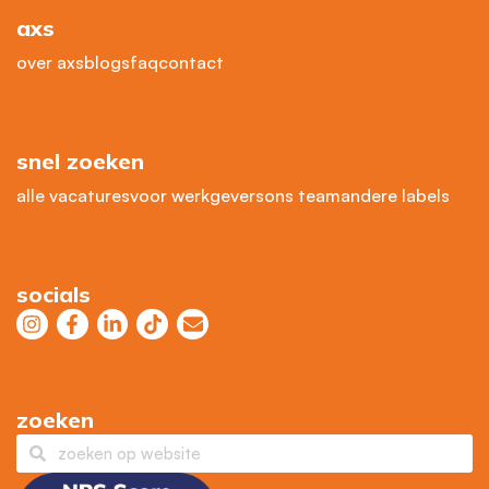
axs
over axs
blogs
faq
contact
snel zoeken
alle vacatures
voor werkgevers
ons team
andere labels
socials
zoeken