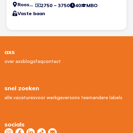
Roosendaal
2750 – 3750
40
MBO
Vaste baan
axs
over axs
blogs
faq
contact
snel zoeken
alle vacatures
voor werkgevers
ons team
andere labels
socials