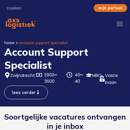
mijn portaal
home
>
account support specialist
Account Support
Specialist
2900
40
Zwijndrecht
MBO
Vaste
3600
40
baan
lees verder
Soortgelijke vacatures ontvangen
in je inbox