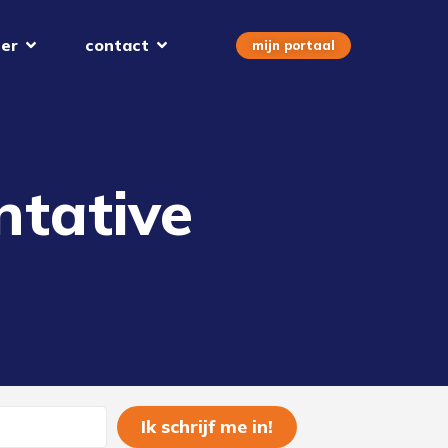
er
contact
mijn portaal
ntative