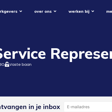
rkgevers
over ons
werken bij
me
ervice Represe
BO
Vaste baan
Name
ntvangen in je inbox