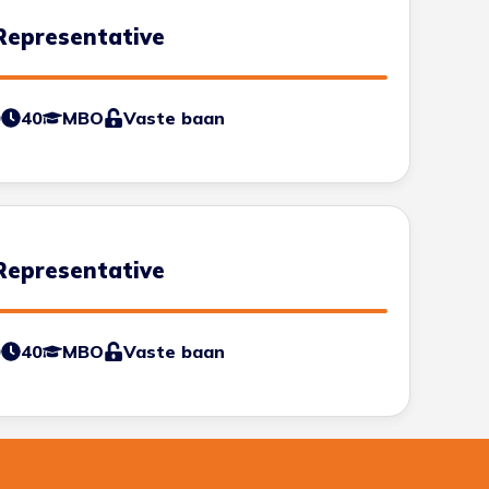
Representative
0
40
MBO
Vaste baan
Representative
0
40
MBO
Vaste baan