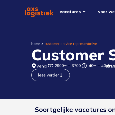
vacatures
voor we
home
>
customer service representative
Customer S
2900
3700
40
40
Venlo
M
lees verder
Soortgelijke vacatures o