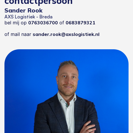
contactpersoon
Sander Rook
AXS Logistiek - Breda
bel mij op
0763036700
of
0683879321
of mail naar
sander.rook@axslogistiek.nl