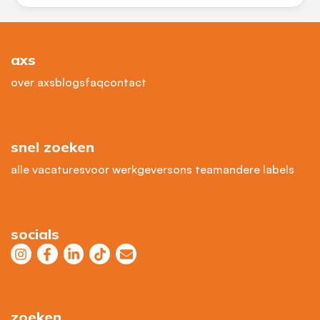
axs
over axs
blogs
faq
contact
snel zoeken
alle vacatures
voor werkgevers
ons team
andere labels
socials
zoeken