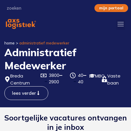
mijn portaal
home
>
administratief medewerker
Administratief
Medewerker
3800
40
Breda
MBO
Vaste
2900
40
Centrum
baan
lees verder
Soortgelijke vacatures ontvangen
in je inbox