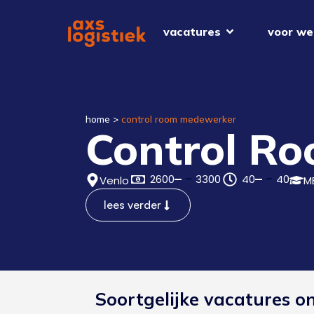
vacatures
voor we
home
>
control room medewerker
Control R
2600
3300
40
40
Venlo
M
lees verder
Soortgelijke vacatures o