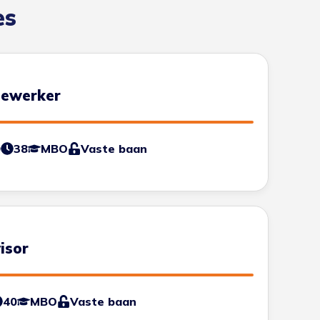
es
dewerker
0
38
MBO
Vaste baan
isor
40
MBO
Vaste baan