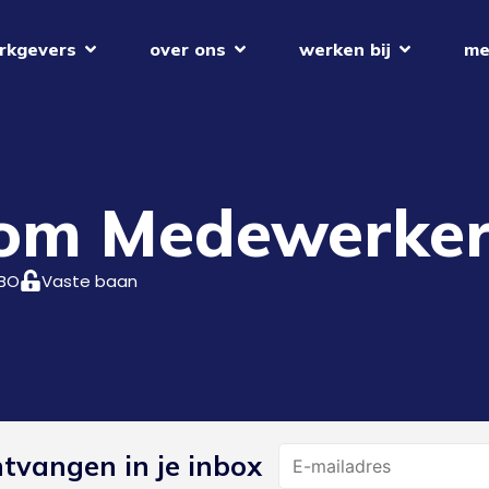
rkgevers
over ons
werken bij
me
oom Medewerke
BO
Vaste baan
Name
ntvangen in je inbox