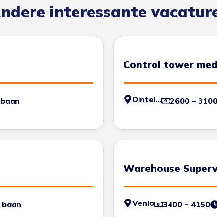
ndere interessante vacatur
Control tower me
Dinteloord
 baan
2600 – 310
Warehouse Superv
Venlo
 baan
3400 – 4150