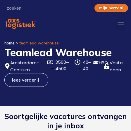
mijn portaal
home
>
teamlead warehouse
Teamlead Warehouse
3500
40
Amsterdam-
HBO
Vaste
4500
40
Centrum
baan
lees verder
Soortgelijke vacatures ontvangen
in je inbox