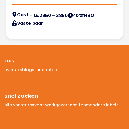
Oosterhout
2950 – 3850
40
HBO
Vaste baan
axs
over axs
blogs
faq
contact
snel zoeken
alle vacatures
voor werkgevers
ons team
andere labels