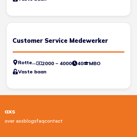
Customer Service Medewerker
Rotterdam
2000 – 4000
40
MBO
Vaste baan
axs
over axs
blogs
faq
contact