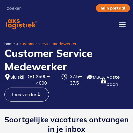
mijn portaal
home
>
customer service medewerker
Customer Service
Medewerker
2500
37.5
Sluiskil
MBO
Vaste
4000
37.5
baan
lees verder
Soortgelijke vacatures ontvangen
in je inbox