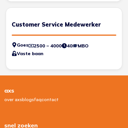
Customer Service Medewerker
Goes
2500 – 4000
40
MBO
Vaste baan
axs
over axs
blogs
faq
contact
snel zoeken