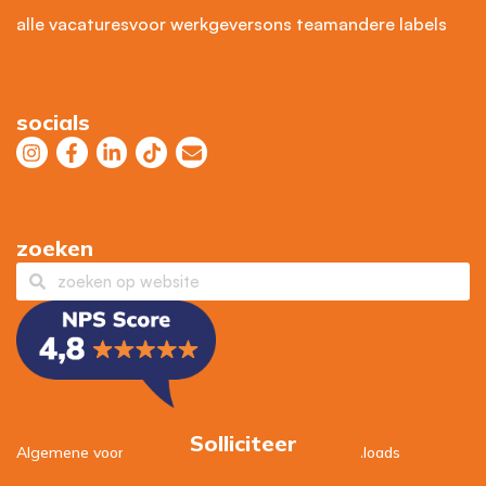
alle vacatures
voor werkgevers
ons team
andere labels
socials
zoeken
Solliciteer
Algemene voorwaarden
–
Privacybeleid
–
Downloads