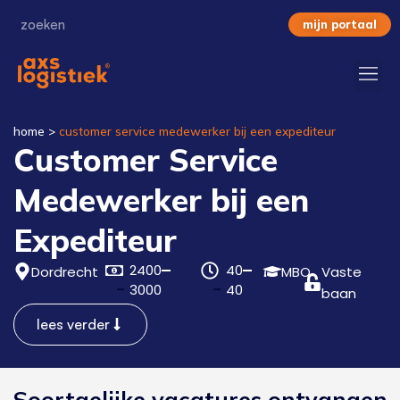
mijn portaal
home
>
customer service medewerker bij een expediteur
Customer Service
Medewerker bij een
Expediteur
2400
40
Dordrecht
MBO
Vaste
3000
40
baan
lees verder
Soortgelijke vacatures ontvangen