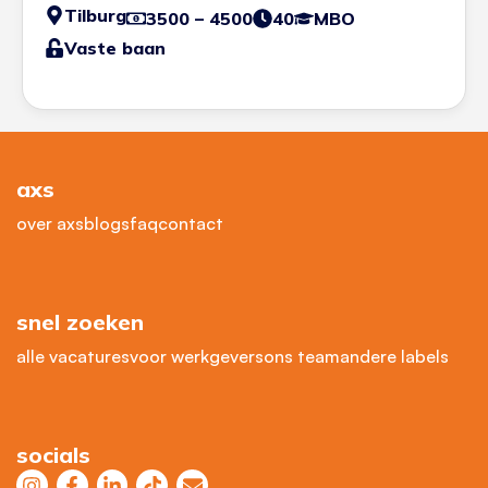
Tilburg
3500 – 4500
40
MBO
Vaste baan
axs
over axs
blogs
faq
contact
snel zoeken
alle vacatures
voor werkgevers
ons team
andere labels
socials