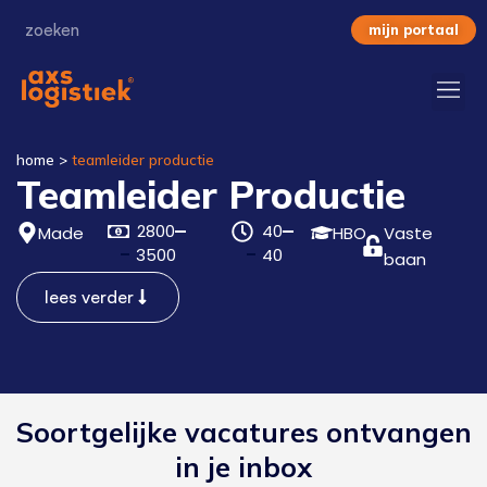
mijn portaal
home
>
teamleider productie
Teamleider Productie
2800
40
Made
HBO
Vaste
3500
40
baan
lees verder
Soortgelijke vacatures ontvangen
in je inbox