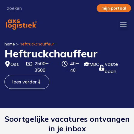
mijn portaal
home
>
heftruckchauffeur
Heftruckchauffeur
2500
40
Oss
MBO
Vaste
3500
40
baan
lees verder
Soortgelijke vacatures ontvangen
in je inbox