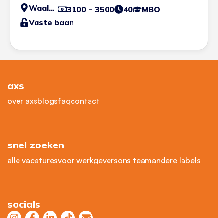
Waalwijk
3100 – 3500
40
MBO
Vaste baan
axs
over axs
blogs
faq
contact
snel zoeken
alle vacatures
voor werkgevers
ons team
andere labels
socials