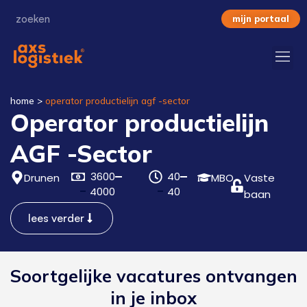
mijn portaal
home
>
operator productielijn agf -sector
Operator productielijn
AGF -Sector
3600
40
Drunen
MBO
Vaste
4000
40
baan
lees verder
Soortgelijke vacatures ontvangen
in je inbox