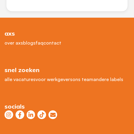
axs
over axs
blogs
faq
contact
snel zoeken
alle vacatures
voor werkgevers
ons team
andere labels
socials