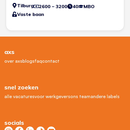
Tilburg
2600 – 3200
40
MBO
Vaste baan
axs
over axs
blogs
faq
contact
snel zoeken
alle vacatures
voor werkgevers
ons team
andere labels
socials