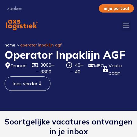
mijn portaal
home
>
operator inpaklijn agf
Operator Inpaklijn AGF
3000
40
Drunen
MBO
Vaste
3300
40
baan
lees verder
Soortgelijke vacatures ontvangen
in je inbox